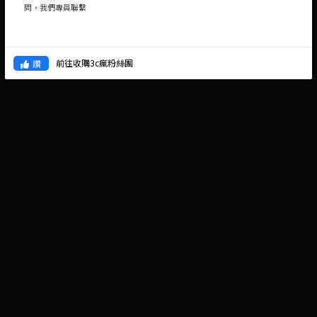
問，我們專員聯繫
前往收購3c瘋粉絲團
讚