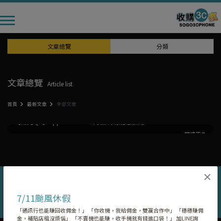
文章總覽
分類
文章總覽
Article list
首頁
最新文章
全部文章
【常見QA】Apple Watch 6 的血氧功能怎麼用？
閱讀更多
2021 Jun 08
【放送頭】生活筆記本
×
7/11颱風休假
©
Copyright
SOGO3CPHONE All rights reserved ｜ Powered by
路老闆
「通訊行也能賺回收佣金！」 「你收機，我給佣金，雙贏合作中」 「穩穩賺佣
金，補貼店租沒煩惱」 「不賣機也能賺，收手機就有錢進口袋！」 加LINE詢