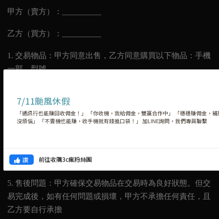
甲方（賣方）：__________
乙方（買方）：__________
1.
交易物品：甲方同意出售，乙方同意購買以下物品：手機
一部，型號__________。
2.
交易價格：總金額為__________元。
7/11颱風休假
3.
交易方式：當面交易，現金支付或其他雙方同意的支付方
「通訊行也能賺回收佣金！」 「你收機，我給佣金，雙贏合作中」 「穩穩賺佣金，補
沒煩惱」 「不賣機也能賺，收手機就有錢進口袋！」 加LINE詢問，我們專員聯繫
式。
4.
物品檢查：交易時，乙方應當面清點物品，確認無誤後再
前往收購3c瘋粉絲團
讚
付款。若有任何瑕疵或損壞，應當即時提出。
5.
售後問題：甲方確保交易物品在交易時為良好狀態。但交
易完成後，如有任何問題或損壞，甲方不承擔任何責任，且
乙方要自行承擔