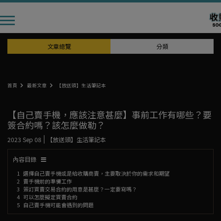
文章總覽
分類
首頁
最新文章
【放送頭】生活筆記本
【自己賣手機，應該注意甚麼】事前工作有哪些？要
簽合約嗎？該怎麼做勒？
2023 Sep 08
【放送頭】生活筆記本
內容目錄
選擇自己賣手機或是給收購商賣，主要取決於你的需求和期望
賣手機前的準備工作
簽訂買賣交易合約的用意是甚麼？一定要寫嗎？
可以怎麼擬定買賣合約
自己賣手機可能會遇到的問題