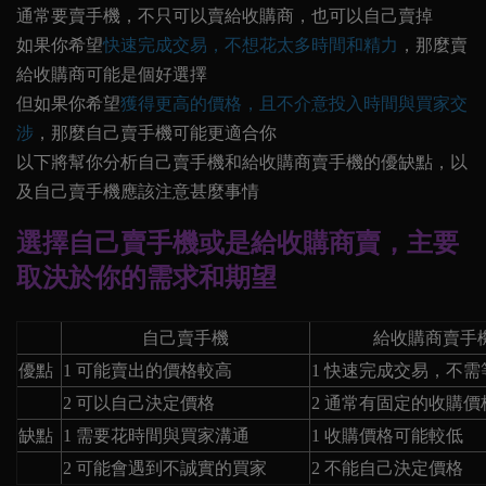
通常要賣手機，不只可以賣給收購商，也可以自己賣掉
如果你希望
快速完成交易，不想花太多時間和精力
，那麼賣
給收購商可能是個好選擇
但如果你希望
獲得更高的價格，且不介意投入時間與買家交
涉
，那麼自己賣手機可能更適合你
以下將幫你分析自己賣手機和給收購商賣手機的優缺點，以
及自己賣手機應該注意甚麼事情
選擇自己賣手機或是給收購商賣，主要
取決於你的需求和期望
自己賣手機
給收購商賣手
優點
1
可能賣出的價格較高
1
快速完成交易，不需
2
可以自己決定價格
2
通常有固定的收購價
缺點
1
需要花時間與買家溝通
1
收購價格可能較低
2
可能會遇到不誠實的買家
2
不能自己決定價格