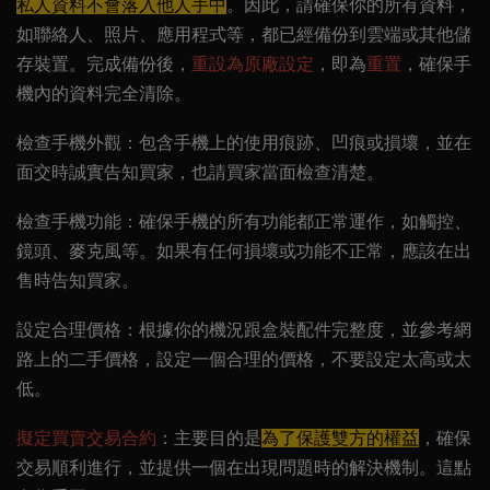
私人資料不會落入他人手中
。因此，請確保你的所有資料，
如聯絡人、照片、應用程式等，都已經備份到雲端或其他儲
存裝置。完成備份後，
重設為原廠設定
，即為
重置
，確保手
機內的資料完全清除。
檢查手機外觀
：包含手機上的使用痕跡、凹痕或損壞，並在
面交時誠實告知買家，也請買家當面檢查清楚。
檢查手機功能
：確保手機的所有功能都正常運作，如觸控、
鏡頭、麥克風等。如果有任何損壞或功能不正常，應該在出
售時告知買家。
設定合理價格
：根據你的機況跟盒裝配件完整度，並參考網
路上的二手價格，設定一個合理的價格，不要設定太高或太
低。
擬定買賣交易合約
：主要目的是
為了保護雙方的權益
，確保
交易順利進行，並提供一個在出現問題時的解決機制。這點