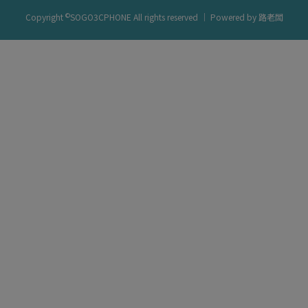
©
Copyright
SOGO3CPHONE All rights reserved ｜ Powered by
路老闆