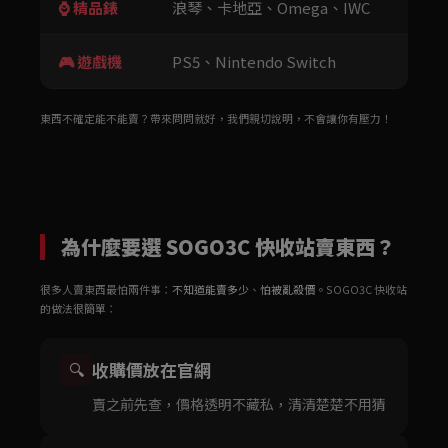
⌚ 精品錶
浪琴、卡地亞、Omega、IWC
🎮 遊戲機
PS5、Nintendo Switch
東西不確定能不能賣？帶來問問就好，我們親切說明，不會讓你有壓力！
為什麼要選 SOGO3C 快收站賣東西？
很多人賣東西最怕兩件事：
不知道能賣多少
、
怕被亂殺價
。SOGO3C 快收站
的做法很簡單：
收購價放在官網
🔍
賣之前先查，價格透明不藏私，清清楚楚不用猜