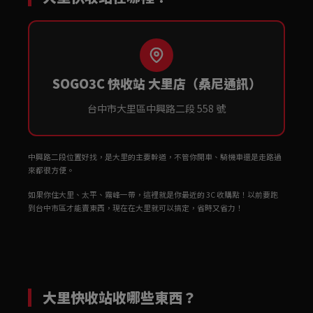
SOGO3C 快收站 大里店（桑尼通訊）
台中市大里區中興路二段 558 號
中興路二段位置好找，是大里的主要幹道，不管你開車、騎機車還是走路過
來都很方便。
如果你住大里、太平、霧峰一帶，這裡就是你最近的 3C 收購點！以前要跑
到台中市區才能賣東西，現在在大里就可以搞定，省時又省力！
大里快收站收哪些東西？