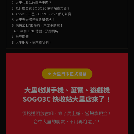
大里快收站收哪些東西？
為什麼要選 SOGO3C 快收站賣東西？
Apple、三星、OPPO、vivo 都可以賣！
大里要去哪裡查收購價格？
估機加 LINE 預約，來店更順暢！
📲 加 LINE 估機、預約到店
常見問題
大里朋友，快來找我們！
🎉 大里門市正式開幕
大里收購手機、筆電、遊戲機
SOGO3C 快收站大里店來了！
價格透明放官網、來了馬上辦、當場拿現金！
台中大里的朋友，不用再跑遠了！