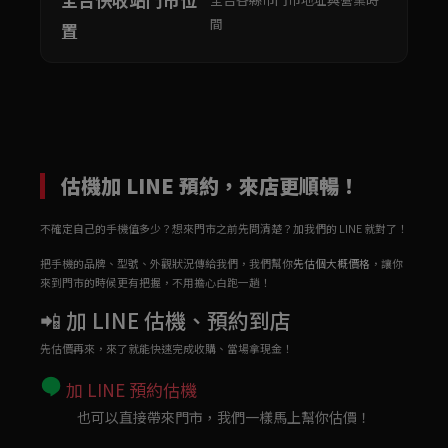
間
置
估機加 LINE 預約，來店更順暢！
不確定自己的手機值多少？想來門市之前先問清楚？加我們的 LINE 就對了！
把手機的品牌、型號、外觀狀況傳給我們，我們幫你
先估個大概價格
，讓你
來到門市的時候更有把握，不用擔心白跑一趟！
📲 加 LINE 估機、預約到店
先估價再來，來了就能快速完成收購、當場拿現金！
加 LINE 預約估機
也可以直接帶來門市，我們一樣馬上幫你估價！