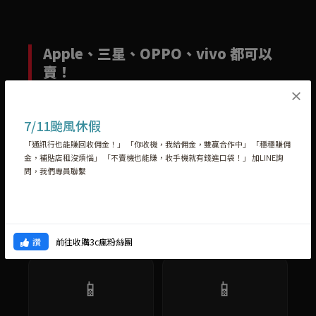
Apple、三星、OPPO、vivo 都可以
賣！
×
不是只有 iPhone 才能賣喔！只要是下面這些品牌，不管
全新機
還是
二手
機
，帶來快收站都可以估價！
7/11颱風休假
「通訊行也能賺回收佣金！」 「你收機，我給佣金，雙贏合作中」 「穩穩賺佣
金，補貼店租沒煩惱」 「不賣機也能賺，收手機就有錢進口袋！」 加LINE詢
📱
📱
問，我們專員聯繫
Apple iPhone
三星 Samsung
全新機＆二手機都收
全新機＆二手機都收
前往收購3c瘋粉絲團
讚
📱
📱