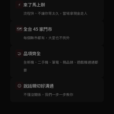
來了馬上辦
⚡
流程快、不讓你等太久，當場拿現金走人
全台 45 家門市
🗺️
每個縣市都有，大里也不例外
品項齊全
🤝
全新機、二手機、筆電、精品錶、遊戲機通通都
要
說話親切好溝通
😊
不懂沒關係，我們一步一步教你