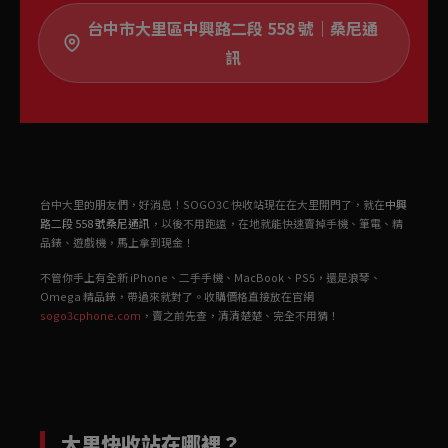
台中市大里區中興路二段 558 號｜桑尼通
訊
台中大里的朋友們，好消息！SOGO3C 快收站現在在大里開門了，就在
中興
路二段 558 號桑尼通訊
，以後不用跑遠，在地就能快速賣掉手機、筆電、精
品錶、遊戲機，馬上拿到現金！
不管你手上有全新 iPhone、二手手機、MacBook、PS5，還是浪琴、
Omega 精品錶，帶過來就對了。收購價格直接放在官網
sogo3cphone.com
，賣之前先查，清清楚楚、完全不用猜！
大里快收站在哪裡？