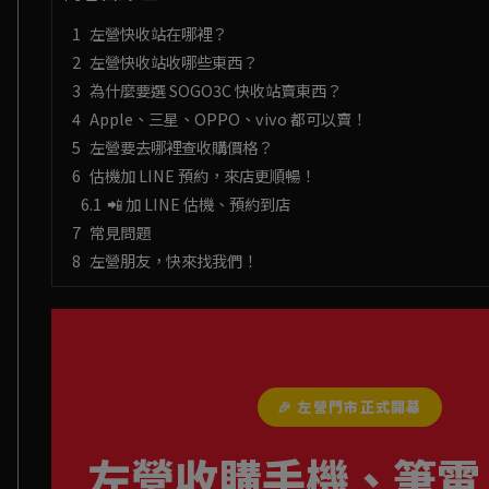
左營快收站在哪裡？
左營快收站收哪些東西？
為什麼要選 SOGO3C 快收站賣東西？
Apple、三星、OPPO、vivo 都可以賣！
左營要去哪裡查收購價格？
估機加 LINE 預約，來店更順暢！
📲 加 LINE 估機、預約到店
常見問題
左營朋友，快來找我們！
🎉 左營門市正式開幕
左營收購手機、筆電