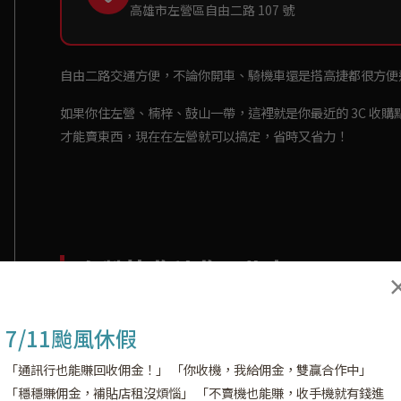
高雄市左營區自由二路 107 號
自由二路交通方便，不論你開車、騎機車還是搭高捷都很方便
如果你住左營、楠梓、鼓山一帶，這裡就是你最近的 3C 收購
才能賣東西，現在在左營就可以搞定，省時又省力！
左營快收站收哪些東西？
只要是下面這些品項，通通都可以帶來：
7/11颱風休假
分類
收購品項
「通訊行也能賺回收佣金！」 「你收機，我給佣金，雙贏合作中」
「穩穩賺佣金，補貼店租沒煩惱」 「不賣機也能賺，收手機就有錢進