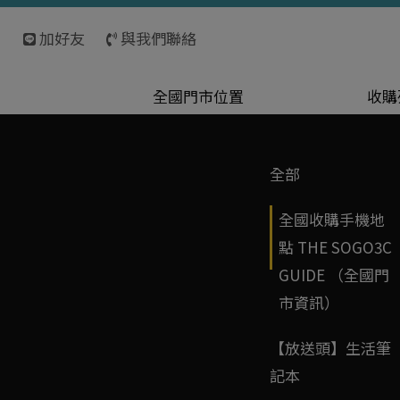
加好友
與我們聯絡
全國門市位置
收購
全部
全國收購手機地
點 THE SOGO3C
GUIDE （全國門
市資訊）
【放送頭】生活筆
記本