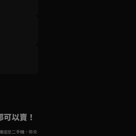
 都可以賣！
機
還是
二手機
，帶來