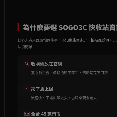
為什麼要選 SOGO3C 快收站
很多人賣東西最怕兩件事：
不知道能賣多少
、
怕被亂殺價
。S
法很簡單：
收購價放在官網
🔍
賣之前先查，價格透明不藏私，清清楚楚不用猜
來了馬上辦
⚡
流程快、不讓你等太久，當場拿現金走人
全台 45 家門市
🗺️