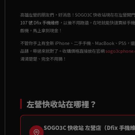
高雄左營的朋友們，好消息！SOGO3C 快收站現在在左營開
107 號 Dfix 手機維修
，以後不用跑遠，在地就能快速賣掉手機
戲機，馬上拿到現金！
不管你手上有全新 iPhone、二手手機、MacBook、PS5，還
品錶，帶過來就對了。收購價格直接放在官網
sogo3cphone
清清楚楚、完全不用猜！
左營快收站在哪裡？
SOGO3C 快收站 左營店（Dfix 手機