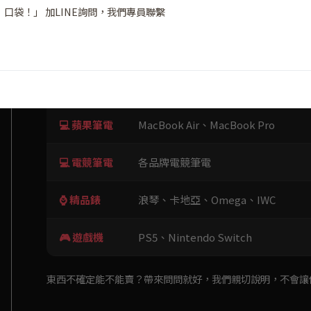
口袋！」 加LINE詢問，我們專員聯繫
📱 全新手機
iPhone 17、iPhone 16、iPad、App
星、OPPO、vivo、ASUS、續約手機、
PChome 網購新機
📱 二手手機
iPhone、三星、OPPO、vivo、ASU
💻 蘋果筆電
MacBook Air、MacBook Pro
💻 電競筆電
各品牌電競筆電
⌚ 精品錶
浪琴、卡地亞、Omega、IWC
🎮 遊戲機
PS5、Nintendo Switch
東西不確定能不能賣？帶來問問就好，我們親切說明，不會讓