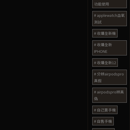
功能使用
applewatch血氧
測試
收購全新機
收購全新
IPHONE
收購全新12
分辨airpodspro
真假
airpodspro辨真
偽
自己賣手機
自售手機