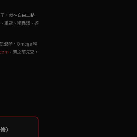
門了，就在
自由二路
、筆電、精品錶、遊
是浪琴、Omega 精
.com
，賣之前先查，
維修）