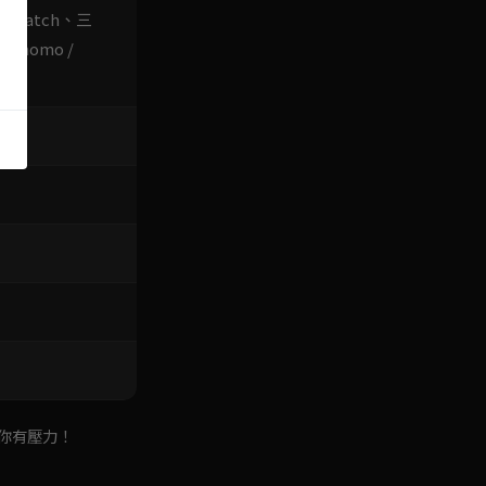
le Watch、三
momo /
S
你有壓力！