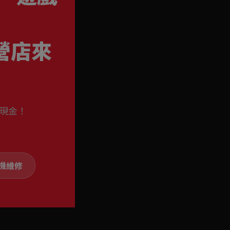
左營店來
現金！
！
手機維修