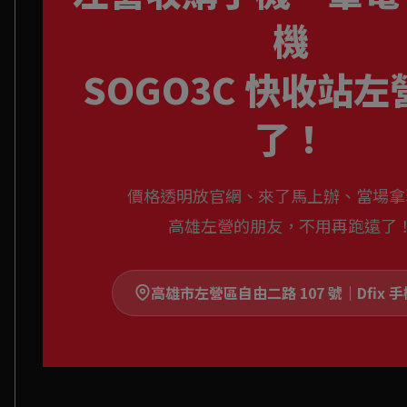
機
SOGO3C 快收站
了！
價格透明放官網、來了馬上辦、當場拿
高雄左營的朋友，不用再跑遠了
高雄市左營區自由二路 107 號｜Dfix 