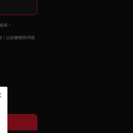
過來。
點！以前要跑到市區
×