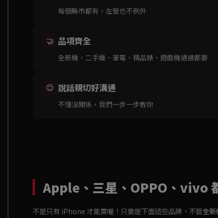
每個縣市都有，左營也不例外
品項齊全
🤝
全新機、二手機、筆電、精品錶、遊戲機通通都要
說話親切好溝通
😊
不懂沒關係，我們一步一步教你
Apple、三星、OPPO、vivo
不是只有 iPhone 才能賣喔！只要是下面這些品牌，不管
全新