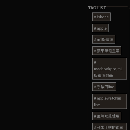
iphone
apple
m1版重灌
蘋果筆電重灌
macbookpro,m1
版重灌教學
手錶回line
applewatch回
line
血氧功能使用
蘋果手錶的血氧